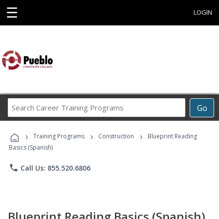
☰
LOGIN
Search
Go
Career
Training
›
›
›
Programs
Training Programs
Construction
Blueprint Reading
Basics (Spanish)
phone
Call Us: 855.520.6806
Blueprint Reading Basics (Spanish)