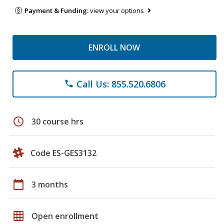
Payment & Funding:
view your options
ENROLL NOW
Call Us: 855.520.6806
phone
schedule
30 course hrs
Code ES-GES3132
calendar_today
3 months
grid_on
Open enrollment