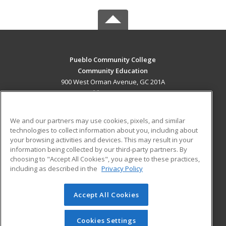
Pueblo Community College
Community Education
900 West Orman Avenue, GC 201A
Pueblo, CO 81004 US
MAIN CONTENT
We and our partners may use cookies, pixels, and similar
Career Training
technologies to collect information about you, including about
your browsing activities and devices. This may result in your
information being collected by our third-party partners. By
ADDITIONAL RESOURCES
choosing to "Accept All Cookies", you agree to these practices,
Military
Student Blog
including as described in the
Privacy Policy
Help
Accept All Cookies
© 2026 ed2go, a division of Cengage Learning. All rights
reserved. The material on this site cannot be reproduced or
redistributed unless you have obtained prior written
Cookies Settings