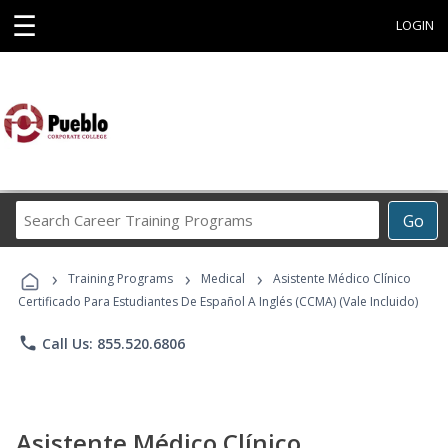
☰
LOGIN
Search
Go
Career
Training
›
›
›
Programs
Training Programs
Medical
Asistente Médico Clínico
Certificado Para Estudiantes De Español A Inglés (CCMA) (Vale Incluido)
phone
Call Us: 855.520.6806
Asistente Médico Clínico