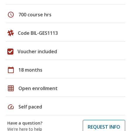
schedule
700 course hrs
Code BIL-GES1113
Voucher included
calendar_today
18 months
grid_on
Open enrollment
speed
Self paced
Have a question?
REQUEST INFO
We're here to help