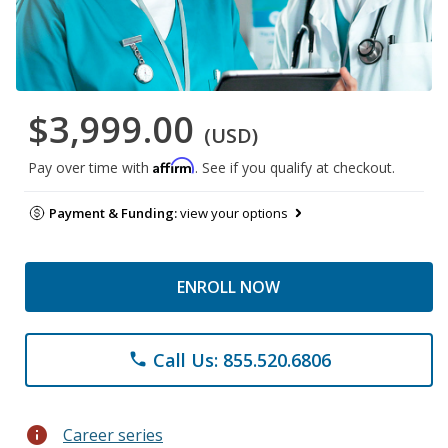
$3,999.00
(USD)
Affirm
Pay over time with
. See if you qualify at checkout.
Payment & Funding:
view your options
ENROLL NOW
Call Us: 855.520.6806
phone
info
Career series