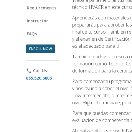
técnico HVACR en este curso 
Requirements
Aprenderás con materiales m
Instructor
prepararás para aprobar las
final de tu curso. También 
FAQs
y el examen de Certificación 
es el adecuado para ti.
ENROLL NOW
También tendrás acceso a ot
formación como Técnico Cert
de formación para la certifi
phone
Call Us:
855.520.6806
Para comenzar tu programa, 
y nos ayuda a saber el nivel
Low Intermediate, o Interme
nivel High Intermediate, podr
Para que puedas comenzar tu
evaluación de competencia de
Al finalizar el curso con E