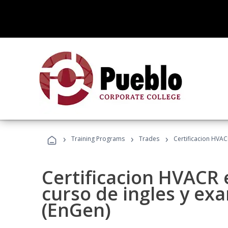
›
›
›
Training Programs
Trades
Certificacion HVAC
Certificacion HVACR 
curso de ingles y ex
(EnGen)