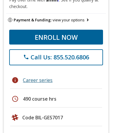
checkout.
Payment & Funding:
view your options
ENROLL NOW
Call Us: 855.520.6806
phone
info
Career series
schedule
490 course hrs
Code BIL-GES7017