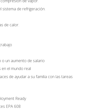
r compresión de vapor.
l sistema de refrigeración.
s de calor.
trabajo
o o un aumento de salario
s en el mundo real
es de ayudar a su familia con las tareas
ployment Ready
ntes EPA 608