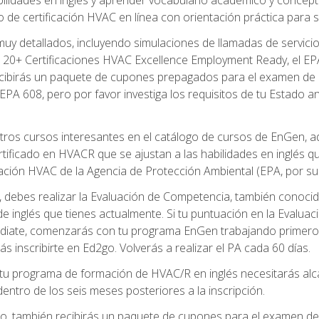
de certificación HVAC en línea con orientación práctica para se
uy detallados, incluyendo simulaciones de llamadas de servicio
 20+ Certificaciones HVAC Excellence Employment Ready, el EPA 
recibirás un paquete de cupones prepagados para el examen de
EPA 608, pero por favor investiga los requisitos de tu Estado a
ros cursos interesantes en el catálogo de cursos de EnGen, 
ificado en HVACR que se ajustan a las habilidades en inglés q
cación HVAC de la Agencia de Protección Ambiental (EPA, por sus 
debes realizar la Evaluación de Competencia, también conocida
 de inglés que tienes actualmente. Si tu puntuación en la Evalu
diate, comenzarás con tu programa EnGen trabajando primero e
ás inscribirte en Ed2go. Volverás a realizar el PA cada 60 días.
 programa de formación de HVAC/R en inglés necesitarás alcan
ntro de los seis meses posteriores a la inscripción.
d2go, también recibirás un paquete de cupones para el examen d