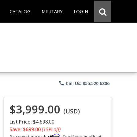
CATALOG
MILITARY
LOGIN
phone
Call Us: 855.520.6806
$3,999.00
(USD)
List Price:
$4,698.00
Save: $699.00
(15% off)
Affirm
Pay over time with
. See if you qualify at