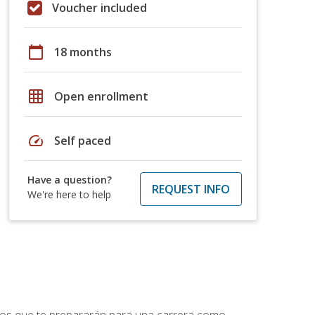
Voucher included
calendar_today
18 months
grid_on
Open enrollment
speed
Self paced
Have a question?
REQUEST INFO
We're here to help
ptos que te prepararán para una carrera como