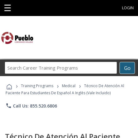
☰
LOGIN
Search
Go
Career
Training
›
›
›
Programs
Training Programs
Medical
Técnico De Atención Al
Paciente Para Estudiantes De Español A Inglés (Vale Incluido)
phone
Call Us: 855.520.6806
Técnico De Atención Al Paciente