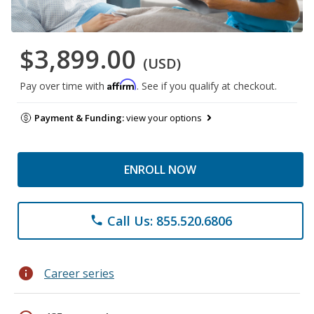
$3,899.00
(USD)
Affirm
Pay over time with
. See if you qualify at checkout.
Payment & Funding:
view your options
ENROLL NOW
Call Us: 855.520.6806
phone
info
Career series