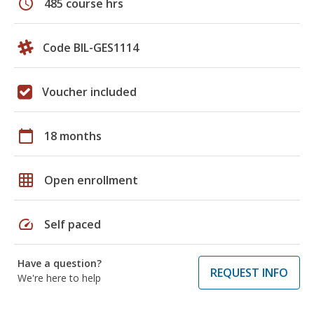
schedule
485 course hrs
Code BIL-GES1114
Voucher included
calendar_today
18 months
grid_on
Open enrollment
speed
Self paced
Have a question?
REQUEST INFO
We're here to help