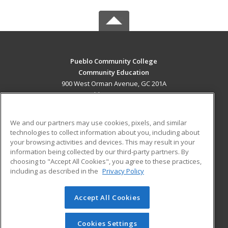
Pueblo Community College
Community Education
900 West Orman Avenue, GC 201A
Pueblo, CO 81004 US
MAIN CONTENT
We and our partners may use cookies, pixels, and similar
Career Training
technologies to collect information about you, including about
your browsing activities and devices. This may result in your
information being collected by our third-party partners. By
ADDITIONAL RESOURCES
choosing to "Accept All Cookies", you agree to these practices,
Military
Student Blog
including as described in the
Privacy Policy
Help
Accept All Cookies
© 2026 ed2go, a division of Cengage Learning. All rights
reserved. The material on this site cannot be reproduced or
redistributed unless you have obtained prior written
Cookies Settings