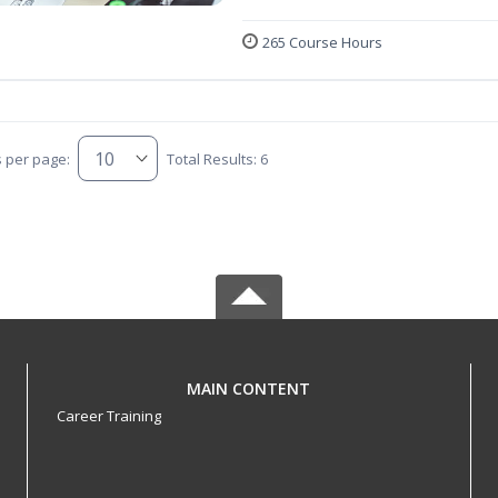
265 Course Hours
s per page:
Total Results: 6
MAIN CONTENT
Career Training