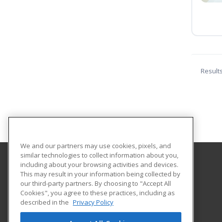
Result
We and our partners may use cookies, pixels, and
similar technologies to collect information about you,
including about your browsing activities and devices.
Pueblo Community College
This may result in your information being collected by
Community Education
our third-party partners. By choosing to "Accept All
Cookies", you agree to these practices, including as
900 West Orman Avenue, GC 201A
described in the
Privacy Policy
Pueblo, CO 81004 US