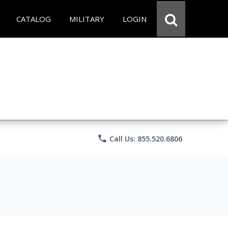
CATALOG
MILITARY
LOGIN
phone
Call Us: 855.520.6806