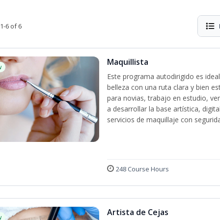
1-6 of 6
Maquillista
w
Este programa autodirigido es ideal
belleza con una ruta clara y bien e
para novias, trabajo en estudio, ven
a desarrollar la base artística, dig
servicios de maquillaje con segurida
248 Course Hours
Artista de Cejas
w